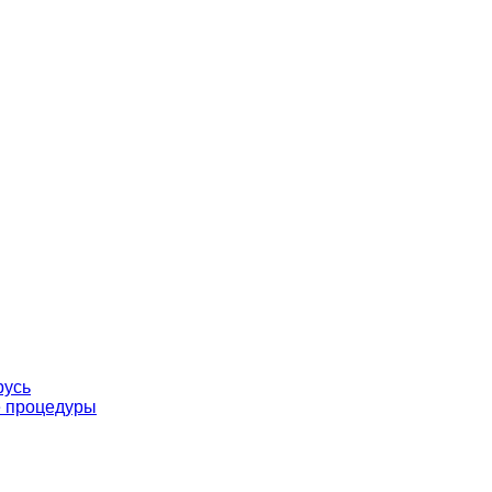
русь
е процедуры