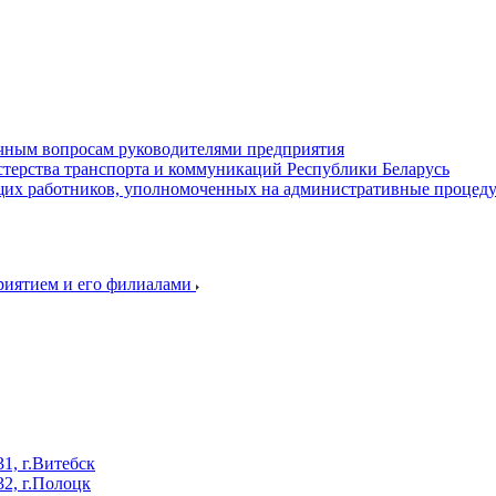
ичным вопросам руководителями предприятия
терства транспорта и коммуникаций Республики Беларусь
их работников, уполномоченных на административные процед
приятием и его филиалами
, г.Витебск
2, г.Полоцк