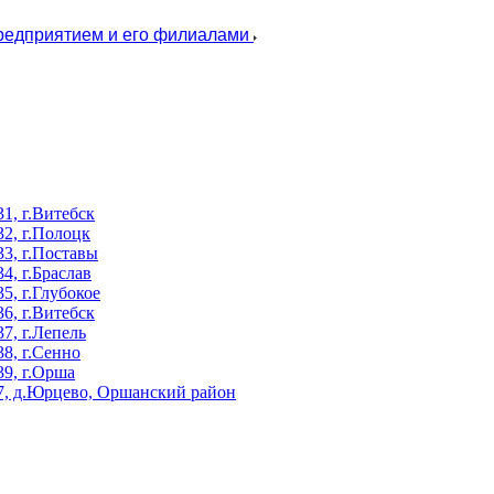
предприятием и его филиалами
, г.Витебск
2, г.Полоцк
3, г.Поставы
, г.Браслав
, г.Глубокое
, г.Витебск
, г.Лепель
8, г.Сенно
9, г.Орша
, д.Юрцево, Оршанский район