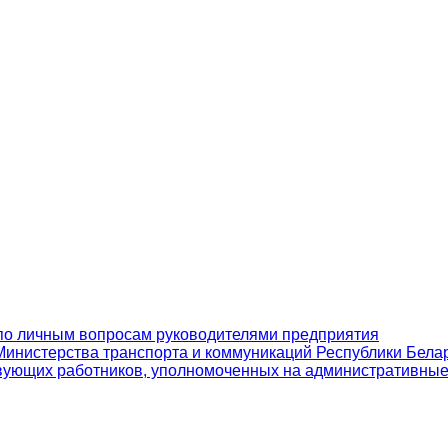
по личным вопросам руководителями предприятия
инистерства транспорта и коммуникаций Республики Бела
вующих работников, уполномоченных на административны