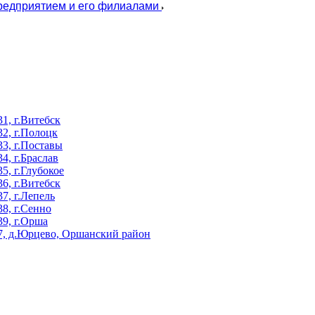
предприятием и его филиалами
, г.Витебск
2, г.Полоцк
3, г.Поставы
, г.Браслав
, г.Глубокое
, г.Витебск
, г.Лепель
8, г.Сенно
9, г.Орша
, д.Юрцево, Оршанский район