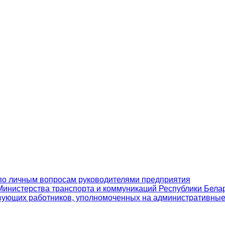
по личным вопросам руководителями предприятия
инистерства транспорта и коммуникаций Республики Бела
вующих работников, уполномоченных на административны