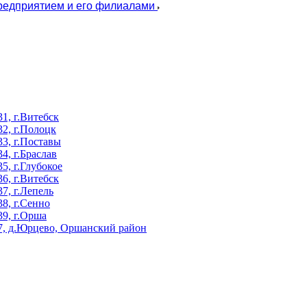
предприятием и его филиалами
, г.Витебск
2, г.Полоцк
3, г.Поставы
, г.Браслав
, г.Глубокое
, г.Витебск
, г.Лепель
8, г.Сенно
9, г.Орша
, д.Юрцево, Оршанский район