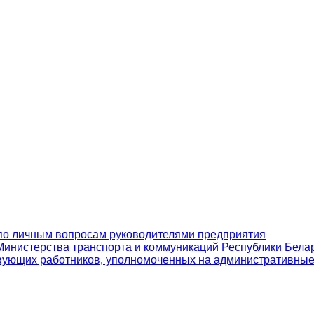
по личным вопросам руководителями предприятия
инистерства транспорта и коммуникаций Республики Бела
вующих работников, уполномоченных на административны