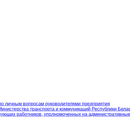
по личным вопросам руководителями предприятия
инистерства транспорта и коммуникаций Республики Бела
вующих работников, уполномоченных на административны