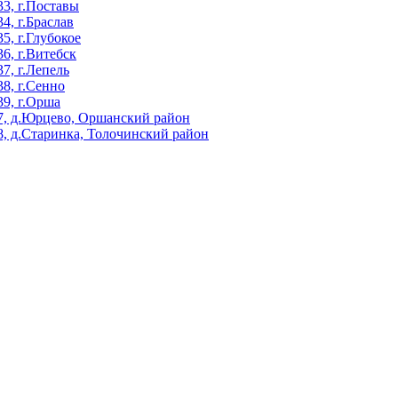
3, г.Поставы
, г.Браслав
, г.Глубокое
, г.Витебск
, г.Лепель
8, г.Сенно
9, г.Орша
, д.Юрцево, Оршанский район
, д.Старинка, Толочинский район