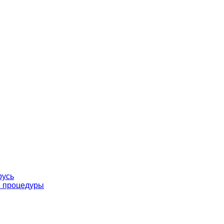
русь
е процедуры