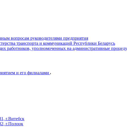
ичным вопросам руководителями предприятия
терства транспорта и коммуникаций Республики Беларусь
их работников, уполномоченных на административные процед
приятием и его филиалами
, г.Витебск
2, г.Полоцк