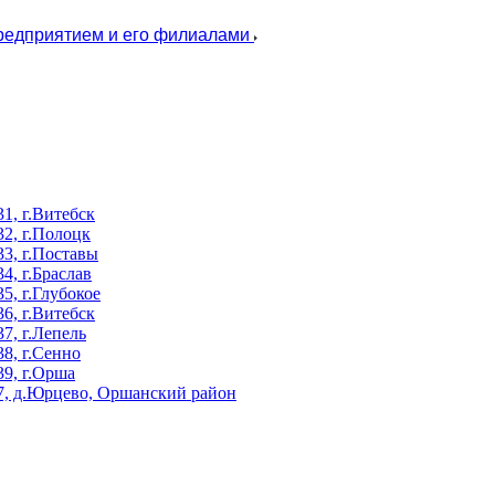
предприятием и его филиалами
, г.Витебск
2, г.Полоцк
3, г.Поставы
, г.Браслав
, г.Глубокое
, г.Витебск
, г.Лепель
8, г.Сенно
9, г.Орша
, д.Юрцево, Оршанский район