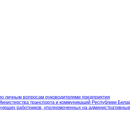
по личным вопросам руководителями предприятия
инистерства транспорта и коммуникаций Республики Бела
вующих работников, уполномоченных на административны