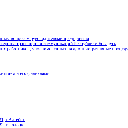
ичным вопросам руководителями предприятия
терства транспорта и коммуникаций Республики Беларусь
их работников, уполномоченных на административные процед
приятием и его филиалами
, г.Витебск
2, г.Полоцк