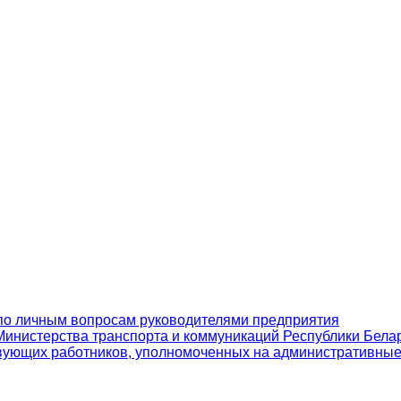
по личным вопросам руководителями предприятия
инистерства транспорта и коммуникаций Республики Бела
вующих работников, уполномоченных на административны