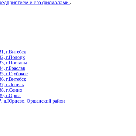
предприятием и его филиалами
, г.Витебск
2, г.Полоцк
3, г.Поставы
, г.Браслав
, г.Глубокое
, г.Витебск
, г.Лепель
8, г.Сенно
9, г.Орша
, д.Юрцево, Оршанский район