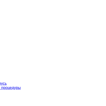
русь
е процедуры