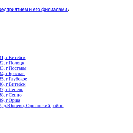
предприятием и его филиалами
, г.Витебск
2, г.Полоцк
3, г.Поставы
, г.Браслав
, г.Глубокое
, г.Витебск
, г.Лепель
8, г.Сенно
9, г.Орша
, д.Юрцево, Оршанский район