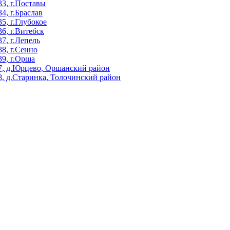
3, г.Поставы
, г.Браслав
, г.Глубокое
, г.Витебск
, г.Лепель
8, г.Сенно
9, г.Орша
, д.Юрцево, Оршанский район
, д.Старинка, Толочинский район