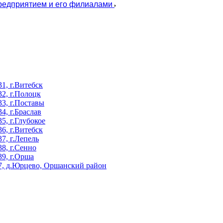
предприятием и его филиалами
, г.Витебск
2, г.Полоцк
3, г.Поставы
, г.Браслав
, г.Глубокое
, г.Витебск
, г.Лепель
8, г.Сенно
9, г.Орша
, д.Юрцево, Оршанский район