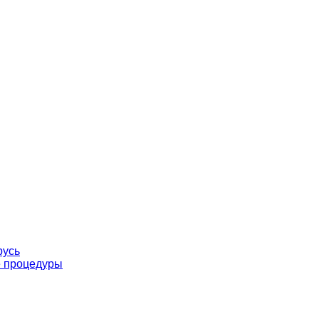
русь
е процедуры