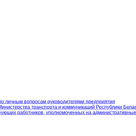
по личным вопросам руководителями предприятия
инистерства транспорта и коммуникаций Республики Бела
вующих работников, уполномоченных на административны