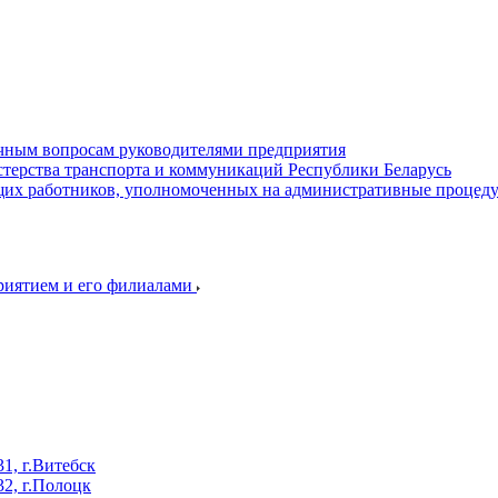
ичным вопросам руководителями предприятия
терства транспорта и коммуникаций Республики Беларусь
их работников, уполномоченных на административные процед
приятием и его филиалами
, г.Витебск
2, г.Полоцк