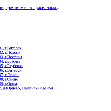
предприятием и его филиалами
, г.Витебск
2, г.Полоцк
3, г.Поставы
, г.Браслав
, г.Глубокое
, г.Витебск
, г.Лепель
8, г.Сенно
9, г.Орша
, д.Юрцево, Оршанский район