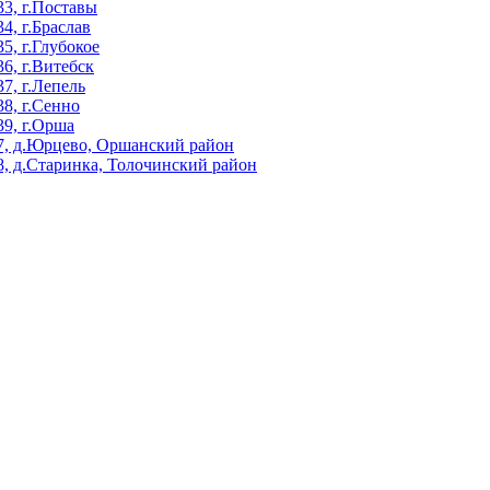
3, г.Поставы
, г.Браслав
, г.Глубокое
, г.Витебск
, г.Лепель
8, г.Сенно
9, г.Орша
, д.Юрцево, Оршанский район
, д.Старинка, Толочинский район